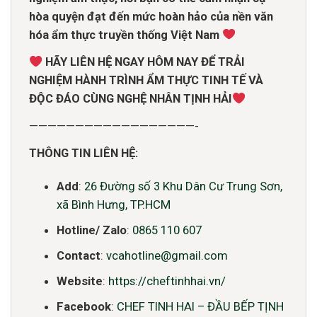
hòa quyện đạt
đến mức hoàn hảo của nền
văn
hóa ẩm thực truyền
thống Việt Nam
HÃY LIÊN
HỆ NGAY HÔM NAY ĐỂ TRẢI
NGHIỆM HÀNH TRÌNH ẨM THỰC TINH TẾ VÀ
ĐỘC ĐÁO CÙNG NGHỆ NHÂN TỊNH HẢI
——————————————————-
THÔNG
TIN LIÊN HỆ:
Add
:
26 Đường số 3 Khu Dân Cư Trung Sơn,
xã Bình Hưng, TP.HCM
Hotline/ Zalo
:
0865 110 607
Contact
:
vcahotline@gmail.com
Website
:
https://cheftinhhai.vn/
Facebook
:
CHEF TINH HAI – ĐẦU BẾP TỊNH