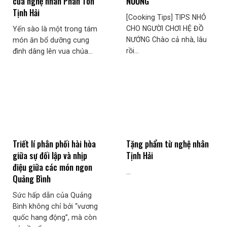
của nghệ nhân Phan Tôn
NƯỚNG
Tịnh Hải
[Cooking Tips] TIPS NHỎ
CHO NGƯỜI CHƠI HỆ ĐỒ
Yến sào là một trong tám
NƯỚNG Chào cả nhà, lâu
món ăn bổ dưỡng cung
rồi...
đình dâng lên vua chúa...
Triết lí phân phối hài hòa
Tặng phẩm từ nghệ nhân
giữa sự đối lập và nhịp
Tịnh Hải
điệu giữa các món ngon
...
Quảng Bình
Sức hấp dẫn của Quảng
Bình không chỉ bởi “vương
quốc hang động”, mà còn