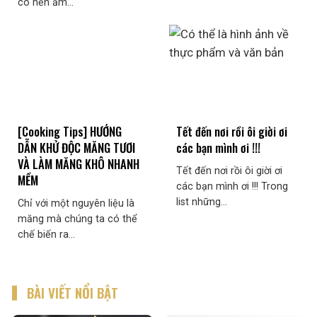
có nền ẩm...
[Cooking Tips] HƯỚNG
Tết đến nơi rồi ôi giời ơi
DẪN KHỬ ĐỘC MĂNG TƯƠI
các bạn mình ơi !!!
VÀ LÀM MĂNG KHÔ NHANH
Tết đến nơi rồi ôi giời ơi
MỀM
các bạn mình ơi !!! Trong
list những...
Chỉ với một nguyên liệu là
măng mà chúng ta có thể
chế biến ra...
BÀI VIẾT NỔI BẬT