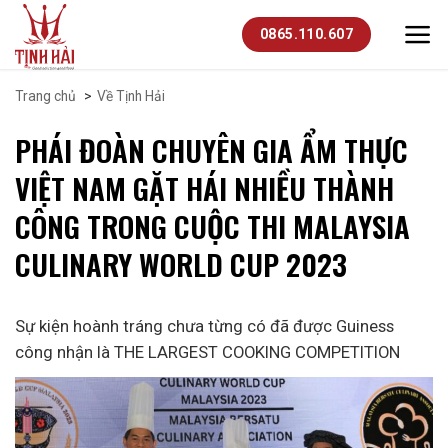
Skip
0865.110.607
to
content
Trang chủ
Về Tịnh Hải
PHÁI ĐOÀN CHUYÊN GIA ẨM THỰC
VIỆT NAM GẶT HÁI NHIỀU THÀNH
CÔNG TRONG CUỘC THI MALAYSIA
CULINARY WORLD CUP 2023
Sự kiện hoành tráng chưa từng có đã được Guiness
công nhận là THE LARGEST COOKING COMPETITION