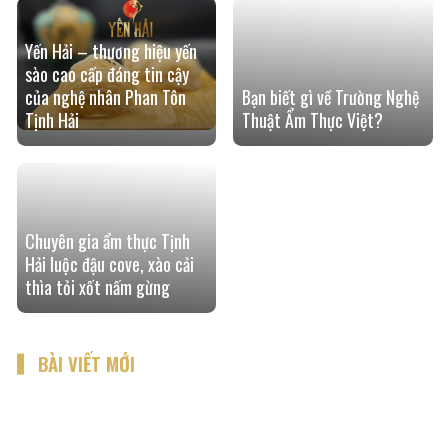
Yến Hải – thương hiệu yến
sào cao cấp đáng tin cậy
của nghệ nhân Phan Tôn
Bạn biết gì về Trường Nghệ
Tịnh Hải
Thuật Ẩm Thực Việt?
Chuyên gia ẩm thực Tịnh
Hải luộc đậu cove, xào cải
thìa tỏi xốt nấm gừng
BÀI VIẾT MỚI